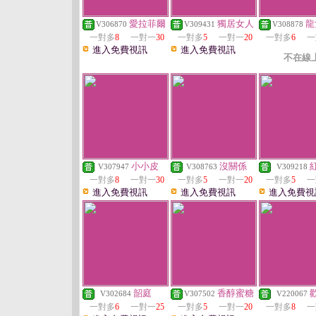
愛拉菲爾
獨居女人
龍
V306870
V309431
V308878
一對多
8
一對一
30
一對多
5
一對一
20
一對多
6
一
進入免費視訊
進入免費視訊
不在線
小小皮
沒關係
V307947
V308763
V309218
一對多
8
一對一
30
一對多
5
一對一
20
一對多
5
一
進入免費視訊
進入免費視訊
進入免費視
韶庭
香醇蜜糖
V302684
V307502
V220067
一對多
6
一對一
25
一對多
5
一對一
20
一對多
8
一