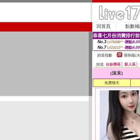
回首頁
點數補
恭喜七月份消費排行前
No.3
-贈點
8,0
LV76098**
No.7
-贈點
4,0
LV23213**
頻道指數
限制級(火
頻道
台妹專區
│
新人區
│
(沫末)
免費聊天