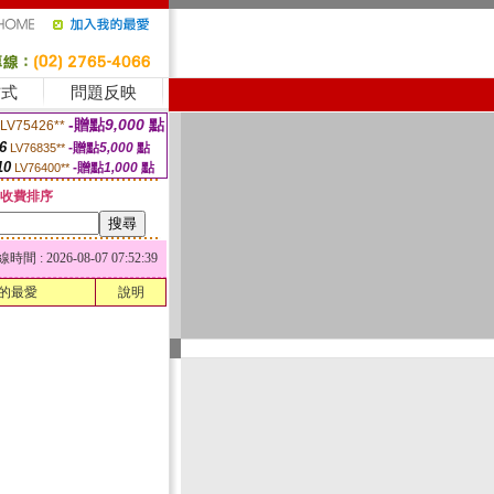
方式
問題反映
-贈點
9,000
點
LV75426**
6
-贈點
5,000
點
LV76835**
10
-贈點
1,000
點
LV76400**
收費排序
 : 2026-08-07 07:52:39
的最愛
說明