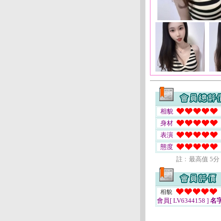
相貌
身材
表演
態度
註﹕最高值 5分
相貌
會員[ LV6344158 ]
名