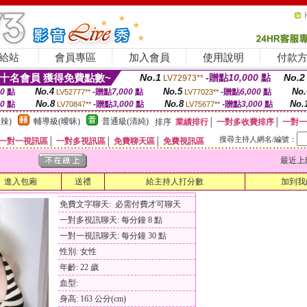
給站
會員專區
加入會員
使用說明
付款
十名會員 獲得免費點數~
No.1
-贈點
10,000
點
No.2
LV72973**
No.4
No.5
No.
00
點
-贈點
7,000
點
-贈點
6,000
點
LV52777**
LV77023**
No.8
No.8
No.
00
點
-贈點
3,000
點
-贈點
3,000
點
LV70847**
LV75677**
辣)
輔導級(曖昧)
普通級(清純)
排序
業績排行
│
一對多收費排序
│
一對一
搜尋主持人網名/編號：
一對一視訊區
│
一對多視訊區
│
免費聊天區
│
免費視訊區
最近上線時間
進入包廂
送禮
給主持人打分數
加到我
免費文字聊天: 必需付費才可聊天
一對多視訊聊天: 每分鐘 8 點
一對一視訊聊天: 每分鐘 30 點
性別: 女性
年齡: 22 歲
血型:
身高: 163 公分(cm)