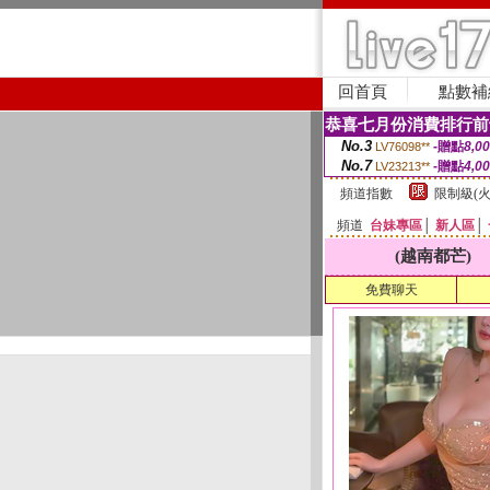
回首頁
點數補
恭喜七月份消費排行前
No.3
-贈點
8,0
LV76098**
No.7
-贈點
4,0
LV23213**
頻道指數
限制級(火
頻道
台妹專區
│
新人區
│
(越南都芒)
免費聊天