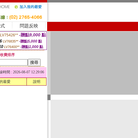
方式
問題反映
-贈點
9,000
點
LV75426**
6
-贈點
5,000
點
LV76835**
10
-贈點
1,000
點
LV76400**
收費排序
 : 2026-08-07 12:29:06
的最愛
說明