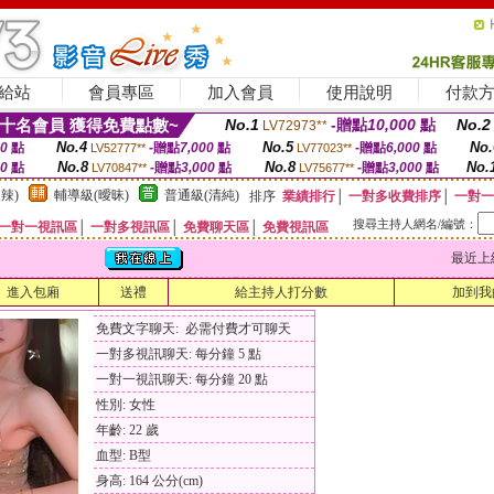
給站
會員專區
加入會員
使用說明
付款
十名會員 獲得免費點數~
No.1
-贈點
10,000
點
No.2
LV72973**
No.4
No.5
No.
00
點
-贈點
7,000
點
-贈點
6,000
點
LV52777**
LV77023**
No.8
No.8
No.
00
點
-贈點
3,000
點
-贈點
3,000
點
LV70847**
LV75677**
辣)
輔導級(曖昧)
普通級(清純)
排序
業績排行
│
一對多收費排序
│
一對一
搜尋主持人網名/編號：
一對一視訊區
│
一對多視訊區
│
免費聊天區
│
免費視訊區
最近上線時間
進入包廂
送禮
給主持人打分數
加到我
免費文字聊天: 必需付費才可聊天
一對多視訊聊天: 每分鐘 5 點
一對一視訊聊天: 每分鐘 20 點
性別: 女性
年齡: 22 歲
血型: B型
身高: 164 公分(cm)