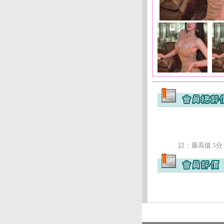
註﹕最高值 5分