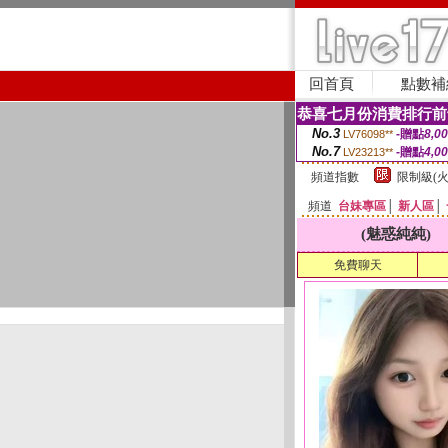
回首頁
點數補
恭喜七月份消費排行前
No.3
-贈點
8,0
LV76098**
No.7
-贈點
4,0
LV23213**
頻道指數
限制級(火
頻道
台妹專區
│
新人區
│
(魅惑純純)
免費聊天