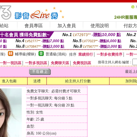
給站
會員專區
加入會員
使用說明
付款
十名會員 獲得免費點數~
No.1
-贈點
10,000
點
No.2
LV72973**
No.4
No.5
No.
00
點
-贈點
7,000
點
-贈點
6,000
點
LV52777**
LV77023**
No.8
No.8
No.
00
點
-贈點
3,000
點
-贈點
3,000
點
LV70847**
LV75677**
辣)
輔導級(曖昧)
普通級(清純)
排序
業績排行
│
一對多收費排序
│
一對一
搜尋主持人網名/編號：
一對一視訊區
│
一對多視訊區
│
免費聊天區
│
免費視訊區
最近上線時間
進入包廂
送禮
給主持人打分數
加到我
免費文字聊天: 必需付費才可聊天
一對多視訊聊天: 每分鐘 5 點
一對一視訊聊天: 每分鐘 20 點
性別: 女性
年齡: 25 歲
血型:
身高: 160 公分(cm)