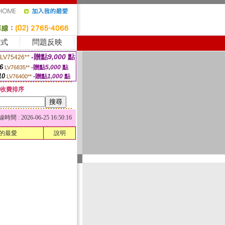
方式
問題反映
-贈點
9,000
點
LV75426**
6
-贈點
5,000
點
LV76835**
10
-贈點
1,000
點
LV76400**
收費排序
 : 2026-06-25 16:50:16
的最愛
說明