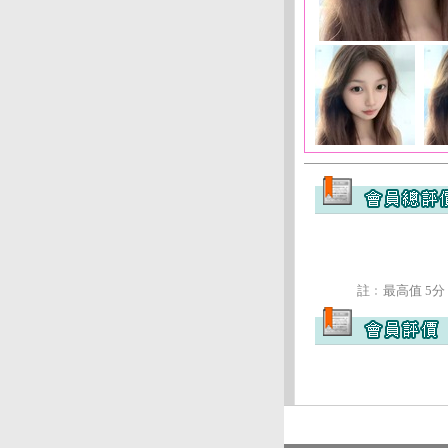
註﹕最高值 5分