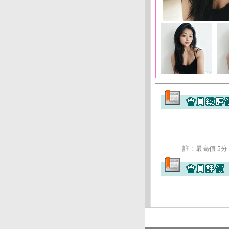
註﹕最高值 5分