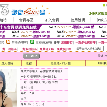
給站
會員專區
加入會員
使用說明
付款
十名會員 獲得免費點數~
No.1
-贈點
10,000
點
No.2
LV72973**
No.4
No.5
No.
00
點
-贈點
7,000
點
-贈點
6,000
點
LV52777**
LV77023**
No.8
No.8
No.
00
點
-贈點
3,000
點
-贈點
3,000
點
LV70847**
LV75677**
辣)
輔導級(曖昧)
普通級(清純)
排序
業績排行
│
一對多收費排序
│
一對一
搜尋主持人網名/編號：
一對一視訊區
│
一對多視訊區
│
免費聊天區
│
免費視訊區
最近上線時間
進入包廂
送禮
給主持人打分數
加到我
免費文字聊天: 必需付費才可聊天
一對多視訊聊天: 每分鐘 5 點
一對一視訊聊天: 每分鐘 20 點
性別: 女性
年齡: 32 歲
血型:
身高: 163 公分(cm)