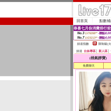
回首頁
點數補
恭喜七月份消費排行前
No.3
-贈點
8,0
LV76098**
No.7
-贈點
4,0
LV23213**
頻道指數
限制級(火
頻道
台妹專區
│
新人區
│
(桃氣靜寶)
免費聊天