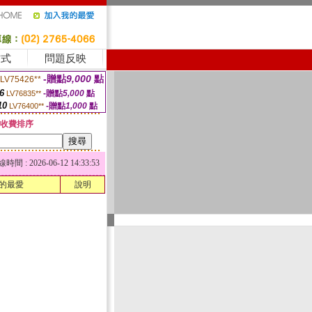
方式
問題反映
-贈點
9,000
點
LV75426**
6
-贈點
5,000
點
LV76835**
10
-贈點
1,000
點
LV76400**
收費排序
 : 2026-06-12 14:33:53
的最愛
說明