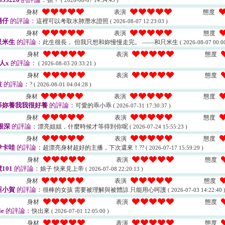
抓？
( 2026-08-07 14:34:45 )
身材
表演
態度
陽仔
的評論：
這裡可以考取水肺潛水證照
( 2026-08-07 12:23:03 )
身材
表演
態度
只米生
的評論：
此生很長， 但我只想和妳慢慢走完。 ——和只米生
( 2026-08-07 00:00
身材
表演
態度
人x
的評論：
( 2026-08-03 20:33:21 )
身材
表演
態度
枝
的評論：
?
( 2026-08-01 04:04:28 )
身材
表演
態度
等妳養我我很好養
的評論：
可愛的乖小乖
( 2026-07-31 17:30:37 )
身材
表演
態度
很深
的評論：
漂亮姐姐，什麼時候才等得到你呢
( 2026-07-24 15:55:23 )
身材
表演
態度
伊卡哇
的評論：
超漂亮身材超好的主播，下次還來！??
( 2026-07-17 15:59:29 )
身材
表演
態度
101
的評論：
娘子 快來見上帝
( 2026-07-08 22:20:13 )
身材
表演
態度
叫小賀
的評論：
很棒的女孩 需要被理解與被體諒 只能用心呵護
( 2026-07-03 14:22:40 
身材
表演
態度
e
的評論：
快出來
( 2026-07-01 12:05:00 )
身材
表演
態度