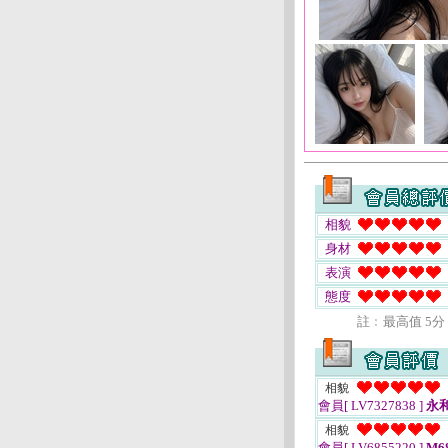
相貌
身材
表演
態度
註﹕最高值 5分
相貌
會員[ LV7327838 ]
永
相貌
會員[ LV6855220 ]
M68