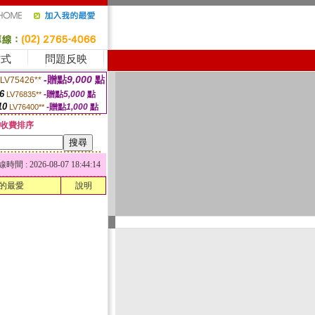
方式
問題反映
-贈點
9,000
點
LV75426**
6
-贈點
5,000
點
LV76835**
10
-贈點
1,000
點
LV76400**
收費排序
 : 2026-08-07 18:44:14
的最愛
說明