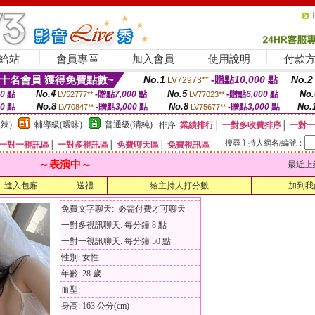
給站
會員專區
加入會員
使用說明
付款
十名會員 獲得免費點數~
No.1
-贈點
10,000
點
No.2
LV72973**
No.4
No.5
No.
00
點
-贈點
7,000
點
-贈點
6,000
點
LV52777**
LV77023**
No.8
No.8
No.
00
點
-贈點
3,000
點
-贈點
3,000
點
LV70847**
LV75677**
辣)
輔導級(曖昧)
普通級(清純)
排序
業績排行
│
一對多收費排序
│
一對一
搜尋主持人網名/編號：
一對一視訊區
│
一對多視訊區
│
免費聊天區
│
免費視訊區
～表演中～
最近上線時間
進入包廂
送禮
給主持人打分數
加到我
免費文字聊天: 必需付費才可聊天
一對多視訊聊天: 每分鐘 8 點
一對一視訊聊天: 每分鐘 50 點
性別: 女性
年齡: 28 歲
血型:
身高: 163 公分(cm)