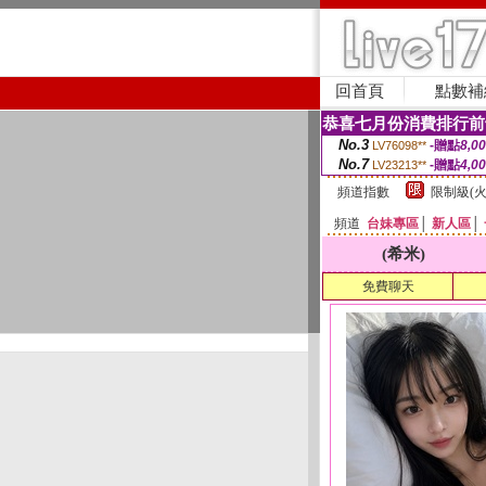
回首頁
點數補
恭喜七月份消費排行前
No.3
-贈點
8,0
LV76098**
No.7
-贈點
4,0
LV23213**
頻道指數
限制級(火
頻道
台妹專區
│
新人區
│
(希米)
免費聊天