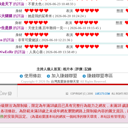
條走天下
的評論：
不要太色
( 2026-06-23 10:48:33 )
身材
表演
態度
木大猩猩
的評論：
她是我的鯊希米
( 2026-06-20 10:24:24 )
身材
表演
態度
今生是朕
的評論：
天使主播,百年難得一見~~
( 2026-06-10 19:15:45 )
身材
表演
態度
n
的評論：
非常可愛健談
( 2026-06-10 12:21:36 )
身材
表演
態度
WwEeRr
的評論：
人美心善
( 2026-06-09 13:58:49 )
主持人個人首頁
|
相片本
|
評價
|
記錄
使用條款
加入賺錢聯盟
賺錢聯盟專區
Copyright © 2026 By
台灣真愛旅舍聊天室
All Rights Reserved.
分級辦法'為限制級，限定為年滿
18
歲且已具有完整行為能力之網友，未滿
18
歲
及各項條款。為防範未滿
18
歲之未成年網友瀏覽網路上限制級內容的圖文資訊，
服務
的安裝與設定。
(為還給愛護本站的網友一個純淨的聊天環境，本站設有管理員)