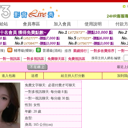
給站
會員專區
加入會員
使用說明
付款
十名會員 獲得免費點數~
No.1
-贈點
10,000
點
No.2
LV72973**
No.4
No.5
No.
00
點
-贈點
7,000
點
-贈點
6,000
點
LV52777**
LV77023**
No.8
No.8
No.
00
點
-贈點
3,000
點
-贈點
3,000
點
LV70847**
LV75677**
辣)
輔導級(曖昧)
普通級(清純)
排序
業績排行
│
一對多收費排序
│
一對一
搜尋主持人網名/編號：
一對一視訊區
│
一對多視訊區
│
免費聊天區
│
免費視訊區
最近上線時間
進入包廂
送禮
給主持人打分數
加到我
免費文字聊天: 必需付費才可聊天
一對多視訊聊天: 每分鐘 8 點
一對一視訊聊天: 每分鐘 30 點
性別: 女性
年齡: 20 歲
血型:
身高: 165 公分(cm)