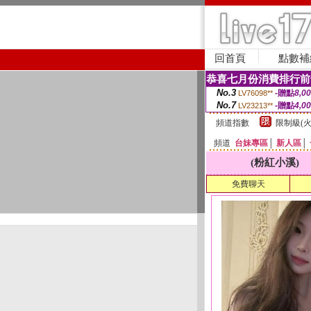
回首頁
點數補
恭喜七月份消費排行前
No.3
-贈點
8,0
LV76098**
No.7
-贈點
4,0
LV23213**
頻道指數
限制級(火
頻道
台妹專區
│
新人區
│
(粉紅小溪)
免費聊天