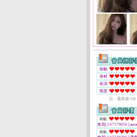
相貌
身材
表演
態度
註﹕最高值 5分
相貌
會員[ LV7579050 ]
acc
相貌