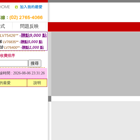
方式
問題反映
-贈點
9,000
點
LV75426**
6
-贈點
5,000
點
LV76835**
10
-贈點
1,000
點
LV76400**
收費排序
 : 2026-08-06 23:31:26
的最愛
說明